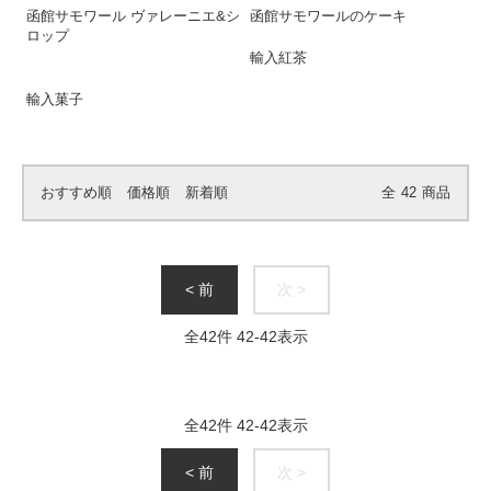
函館サモワール ヴァレーニエ&シ
函館サモワールのケーキ
ロップ
輸入紅茶
輸入菓子
おすすめ順
価格順
新着順
全
42
商品
< 前
次 >
全
42
件
42
-
42
表示
全
42
件
42
-
42
表示
< 前
次 >