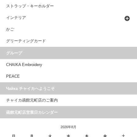
ストラップ・キーホルダー
インテリア
かご
グリーティングカード
グループ
CHAIKA Embroidery
PEACE
Чайка チャイカへようこそ
チャイカ函館元町店のご案内
函館元町店営業日カレンダー
2026年8月
日
月
火
水
木
金
土