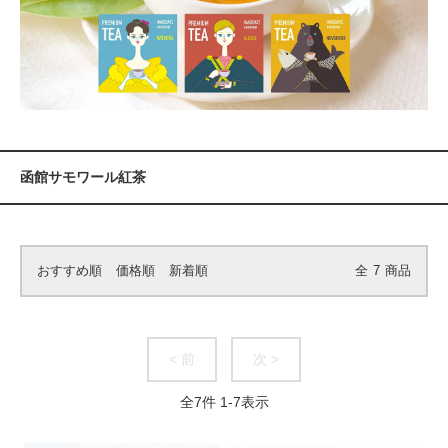
函館サモワール紅茶
おすすめ順
価格順
新着順
全
7
商品
< 前
次 >
全
7
件
1
-
7
表示