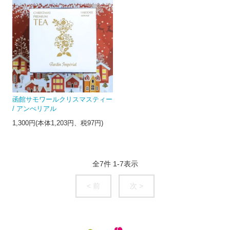
函館サモワールクリスマスティー
/ アンぺリアル
1,300円(本体1,203円、税97円)
全
7
件
1
-
7
表示
< 前
次 >