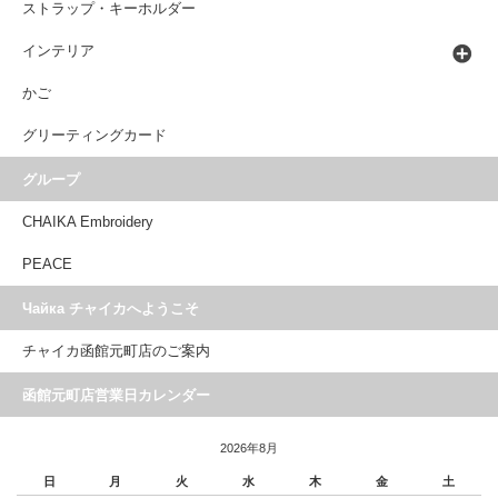
ストラップ・キーホルダー
インテリア
かご
グリーティングカード
グループ
CHAIKA Embroidery
PEACE
Чайка チャイカへようこそ
チャイカ函館元町店のご案内
函館元町店営業日カレンダー
2026年8月
日
月
火
水
木
金
土