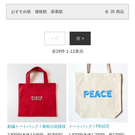
おすすめ順
価格順
新着順
全
28
商品
< 前
次 >
全
28
件
1
-
12
表示
刺繍トートバッグ / 東欧の花模様
トートバッグ / PEACE