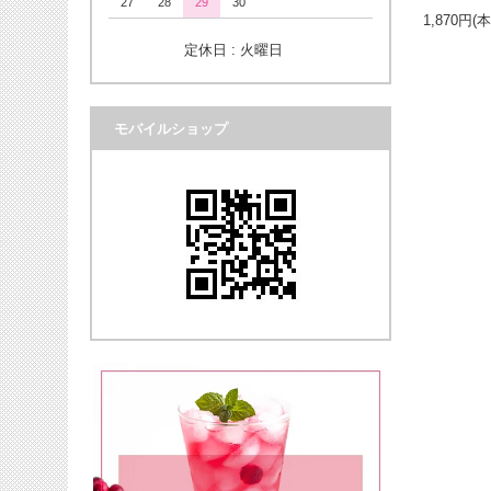
27
28
29
30
1,870円(
定休日 : 火曜日
モバイルショップ