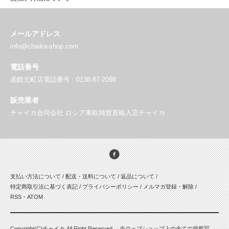
メールアドレス
info@chaika-shop.com
電話番号
函館元町店電話番号 : 0138-87-2098
販売業者
チャイカ合同会社 ロシア東欧雑貨直輸入店チャイカ
支払い方法について
/
配送・送料について
/
返品について
/
特定商取引法に基づく表記
/
プライバシーポリシー
/
メルマガ登録・解除
/
RSS
・
ATOM
Copyright(C)チャイカ All Right Reserved. 当ウェブショップ上の全ての掲載写