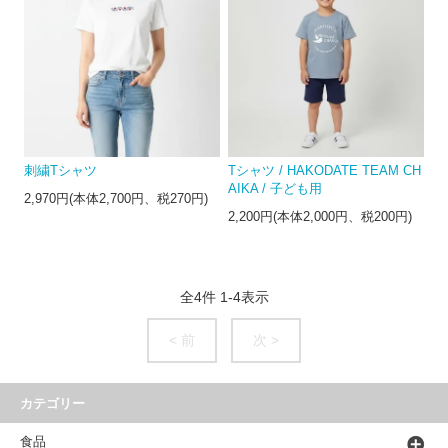
刺繍Tシャツ
Tシャツ / HAKODATE TEAM CH
AIKA / 子ども用
2,970円(本体2,700円、税270円)
2,200円(本体2,000円、税200円)
全
4
件
1
-
4
表示
< 前
次 >
カテゴリー
食品