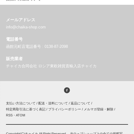
メールアドレス
info@chaika-shop.com
電話番号
函館元町店電話番号 : 0138-87-2098
販売業者
チャイカ合同会社 ロシア東欧雑貨直輸入店チャイカ
支払い方法について
/
配送・送料について
/
返品について
/
特定商取引法に基づく表記
/
プライバシーポリシー
/
メルマガ登録・解除
/
RSS
・
ATOM
Copyright(C)チャイカ All Right Reserved. 当ウェブショップ上の全ての掲載写