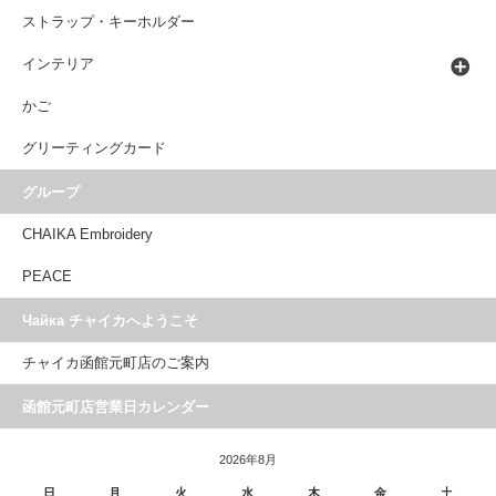
ストラップ・キーホルダー
インテリア
かご
グリーティングカード
グループ
CHAIKA Embroidery
PEACE
Чайка チャイカへようこそ
チャイカ函館元町店のご案内
函館元町店営業日カレンダー
2026年8月
日
月
火
水
木
金
土