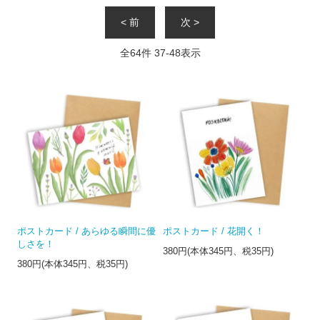
< 前
次 >
全
64
件
37
-
48
表示
ポストカード / あらゆる瞬間に優
ポストカード / 花開く！
しさを！
380円(本体345円、税35円)
380円(本体345円、税35円)