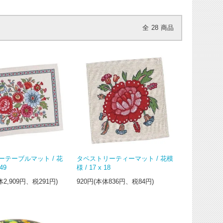
全
28
商品
ーテーブルマット / 花
タペストリーティーマット / 花模
49
様 / 17 x 18
体2,909円、税291円)
920円(本体836円、税84円)