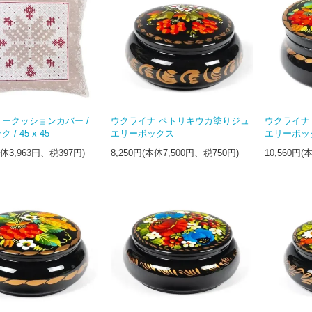
ークッションカバー /
ウクライナ ペトリキウカ塗りジュ
ウクライナ
/ 45 x 45
エリーボックス
エリーボッ
本体3,963円、税397円)
8,250円(本体7,500円、税750円)
10,560円(