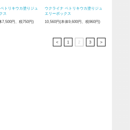
 ペトリキウカ塗りジュ
ウクライナ ペトリキウカ塗りジュ
クス
エリーボックス
体7,500円、税750円)
10,560円(本体9,600円、税960円)
<
1
2
3
>