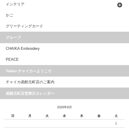
インテリア
かご
グリーティングカード
グループ
CHAIKA Embroidery
PEACE
Чайка チャイカへようこそ
チャイカ函館元町店のご案内
函館元町店営業日カレンダー
2026年8月
日
月
火
水
木
金
土
1