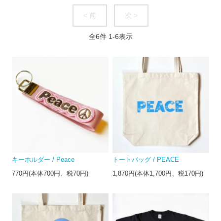
< 前
次 >
全
6
件
1
-
6
表示
キーホルダー / Peace
トートバッグ / PEACE
770円(本体700円、税70円)
1,870円(本体1,700円、税170円)