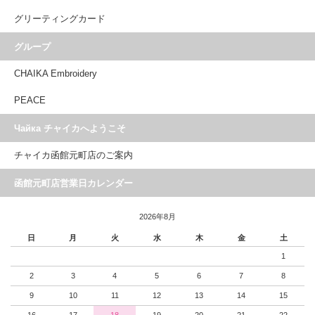
グリーティングカード
グループ
CHAIKA Embroidery
PEACE
Чайка チャイカへようこそ
チャイカ函館元町店のご案内
函館元町店営業日カレンダー
2026年8月
日
月
火
水
木
金
土
1
2
3
4
5
6
7
8
9
10
11
12
13
14
15
16
17
18
19
20
21
22