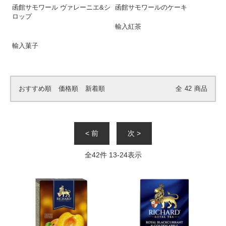
函館サモワール ヴァレーニエ&シ
函館サモワールのケーキ
ロップ
輸入紅茶
輸入菓子
おすすめ順
価格順
新着順
全
42
商品
< 前
次 >
全
42
件
13
-
24
表示