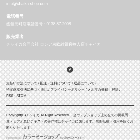
info@chaika-shop.com
電話番号
函館元町店電話番号 : 0138-87-2098
販売業者
チャイカ合同会社 ロシア東欧雑貨直輸入店チャイカ
支払い方法について
/
配送・送料について
/
返品について
/
特定商取引法に基づく表記
/
プライバシーポリシー
/
メルマガ登録・解除
/
RSS
・
ATOM
Copyright(C)チャイカ All Right Reserved. 当ウェブショップ上の全ての掲載写
真・ビデオ及びテキストの著作権はチャイカに属します。無断転載・引用を固くお
断りいたします。
Powered by