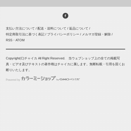
支払い方法について
/
配送・送料について
/
返品について
/
特定商取引法に基づく表記
/
プライバシーポリシー
/
メルマガ登録・解除
/
RSS
・
ATOM
Copyright(C)チャイカ All Right Reserved. 当ウェブショップ上の全ての掲載写
真・ビデオ及びテキストの著作権はチャイカに属します。無断転載・引用を固くお
断りいたします。
Powered by