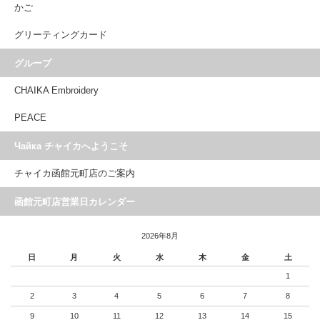
かご
グリーティングカード
グループ
CHAIKA Embroidery
PEACE
Чайка チャイカへようこそ
チャイカ函館元町店のご案内
函館元町店営業日カレンダー
2026年8月
日
月
火
水
木
金
土
1
2
3
4
5
6
7
8
9
10
11
12
13
14
15