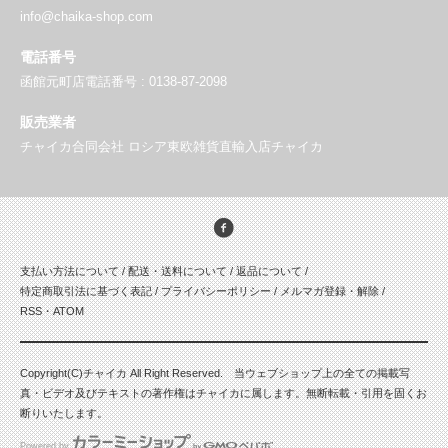
info@chaika-shop.com
電話番号
函館元町店電話番号 : 0138-87-2098
販売業者
チャイカ合同会社 ロシア東欧雑貨直輸入店チャイカ
支払い方法について
/
配送・送料について
/
返品について
/
特定商取引法に基づく表記
/
プライバシーポリシー
/
メルマガ登録・解除
/
RSS
・
ATOM
Copyright(C)チャイカ All Right Reserved. 当ウェブショップ上の全ての掲載写
真・ビデオ及びテキストの著作権はチャイカに属します。無断転載・引用を固くお
断りいたします。
Powered by