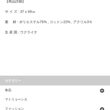
【商品詳細】
サ イ ズ : 37 x 49㎝
素 材 : ポリエステル75% , コットン22% , アクリル3％
生 産 国 : ウクライナ
カテゴリー
食品
マトリョーシカ
ファッション