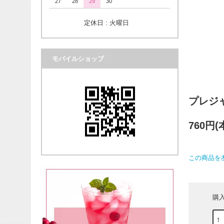
27
28
29
30
定休日 : 火曜日
モバイルショップ
プレジ
760円
この商品を
購