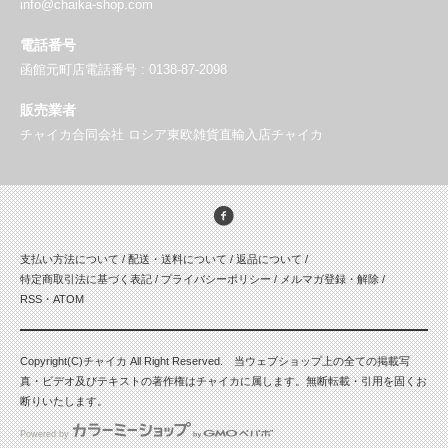
info@chaika-shop.com
電話番号
函館元町店電話番号 : 0138-87-2098
販売業者
チャイカ合同会社 ロシア東欧雑貨直輸入店チャイカ
支払い方法について
/
配送・送料について
/
返品について
/
特定商取引法に基づく表記
/
プライバシーポリシー
/
メルマガ登録・解除
/
RSS
・
ATOM
Copyright(C)チャイカ All Right Reserved. 当ウェブショップ上の全ての掲載写
真・ビデオ及びテキストの著作権はチャイカに属します。無断転載・引用を固くお
断りいたします。
Powered by