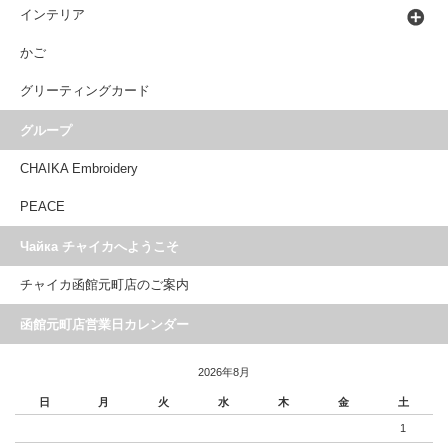
インテリア
かご
グリーティングカード
グループ
CHAIKA Embroidery
PEACE
Чайка チャイカへようこそ
チャイカ函館元町店のご案内
函館元町店営業日カレンダー
2026年8月
日
月
火
水
木
金
土
1