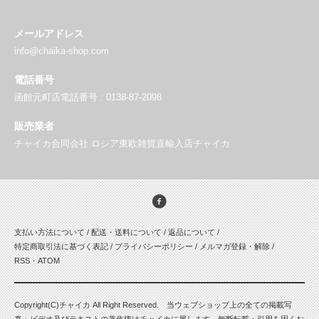
メールアドレス
info@chaika-shop.com
電話番号
函館元町店電話番号 : 0138-87-2098
販売業者
チャイカ合同会社 ロシア東欧雑貨直輸入店チャイカ
支払い方法について
/
配送・送料について
/
返品について
/
特定商取引法に基づく表記
/
プライバシーポリシー
/
メルマガ登録・解除
/
RSS
・
ATOM
Copyright(C)チャイカ All Right Reserved. 当ウェブショップ上の全ての掲載写
真・ビデオ及びテキストの著作権はチャイカに属します。無断転載・引用を固くお